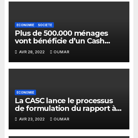
ECONOMIE
SOCIETE
Plus de 500.000 ménages
vont bénéficie d’un Cash
Transfert exceptionnel
AVR 28, 2022
OUMAR
ECONOMIE
La CASC lance le processus
de formulation du rapport à
l’Évaluation nationale
AVR 23, 2022
OUMAR
Volontaire 2022