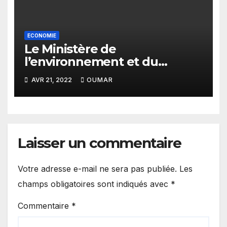
ECONOMIE
Le Ministère de
l’environnement et du
développement durable a
AVR 21, 2022
OUMAR
atteint 79% des cibles
techniques en 2021
Laisser un commentaire
Votre adresse e-mail ne sera pas publiée.
Les
champs obligatoires sont indiqués avec
*
Commentaire
*