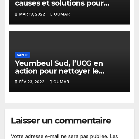
causes et solutions pour
lutter contre les agressions
MAR 18, 2022
OUMAR
remis aux commissaires de
police de Yeumbeul
SANTE
Yeumbeul Sud, l’UCG en
action pour nettoyer le
cimetière
FÉV 23, 2022
OUMAR
Laisser un commentaire
Votre adresse e-mail ne sera pas publiée.
Les