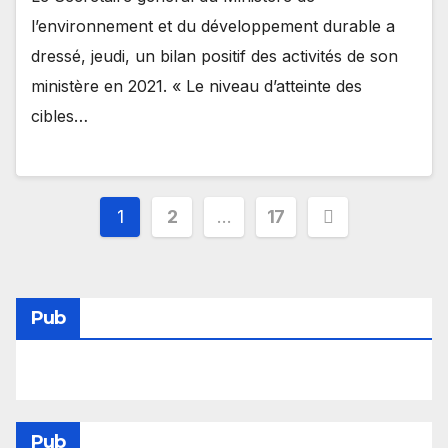
l’environnement et du développement durable a
dressé, jeudi, un bilan positif des activités de son
ministère en 2021. « Le niveau d’atteinte des
cibles…
Pagination
1
2
…
17
des
publications
Pub
Pub