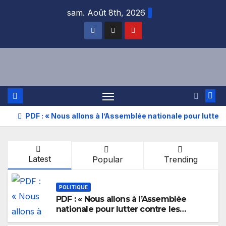
Skip
sam. Août 8th, 2026
to
content
PDF : « Nous allons à l’Assemblée nationale pour lutter 
Latest
Popular
Trending
POLITIQUE
PDF : « Nous allons à l’Assemblée
nationale pour lutter contre les
inégalités sociales »