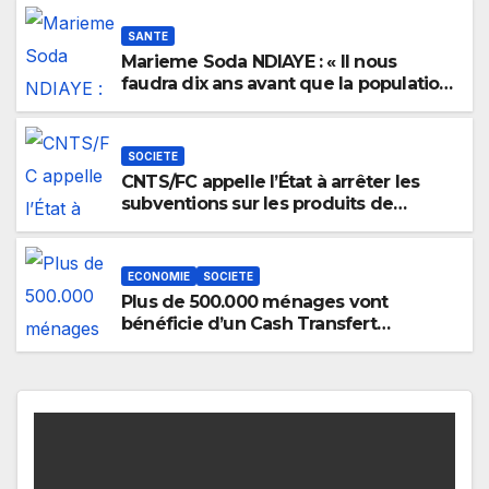
SANTE
Marieme Soda NDIAYE : « Il nous
faudra dix ans avant que la population
totale puisse se vacciner contre le
coronavirus »
SOCIETE
CNTS/FC appelle l’État à arrêter les
subventions sur les produits de
premières nécessités
ECONOMIE
SOCIETE
Plus de 500.000 ménages vont
bénéficie d’un Cash Transfert
exceptionnel