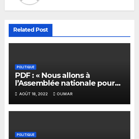
Related Post
POLITIQUE
PDF : « Nous allons à
l’Assemblée nationale pour
lutter contre les inégalités
AOÛT 18, 2022
OUMAR
sociales »
POLITIQUE