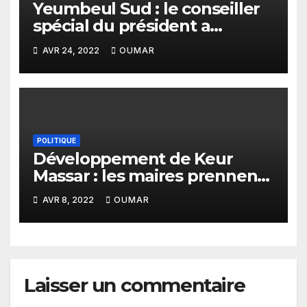
Yeumbeul Sud : le conseiller
spécial du président a
échappé au lynchage lors du
AVR 24, 2022
OUMAR
Ndogou de la COJER.
POLITIQUE
Développement de Keur
Massar : les maires prennent
leurs responsabilités
AVR 8, 2022
OUMAR
Laisser un commentaire