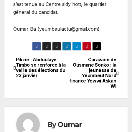
s’est tenue au Centre sidy hott, le quartier
général du candidat.
Oumar Ba (yeumbeulactu@gmail.com)
Pikine : Abdoulaye
Caravane de
Navigation
Timbo se renforce à la
Ousmane Sonko : la
veille des élections du
jeunesse de
de
23 janvier
Yeumbeul Nord
finance Yewwi Askan
l’article
Wi
By
Oumar