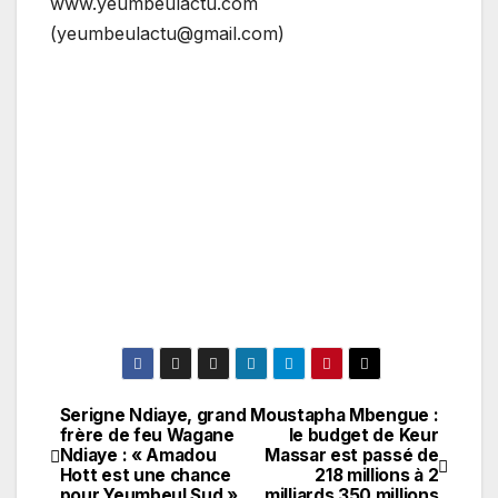
www.yeumbeulactu.com
(yeumbeulactu@gmail.com)
Serigne Ndiaye, grand
Moustapha Mbengue :
Navigation
frère de feu Wagane
le budget de Keur
Ndiaye : « Amadou
Massar est passé de
de
Hott est une chance
218 millions à 2
pour Yeumbeul Sud »
milliards 350 millions