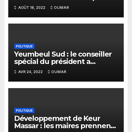
lutter contre les inégalités
AOÛT 18, 2022
OUMAR
sociales »
POLITIQUE
Yeumbeul Sud : le conseiller
spécial du président a
échappé au lynchage lors du
AVR 24, 2022
OUMAR
Ndogou de la COJER.
POLITIQUE
Développement de Keur
Massar : les maires prennent