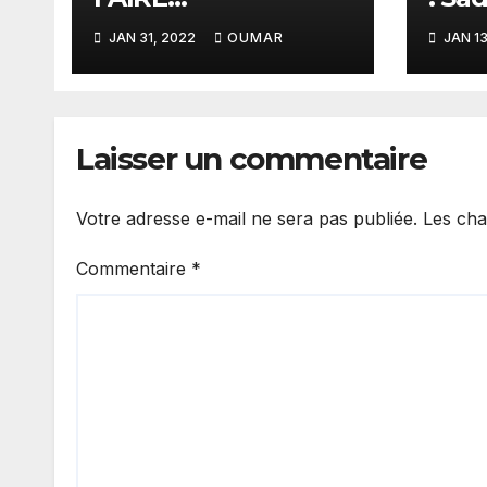
HOMOLOGUER
dési
JAN 31, 2022
OUMAR
JAN 13
RAPIDEMENT SON
NOUVEAU STADE
(MATAR BÂ)
Laisser un commentaire
Votre adresse e-mail ne sera pas publiée.
Les cha
Commentaire
*