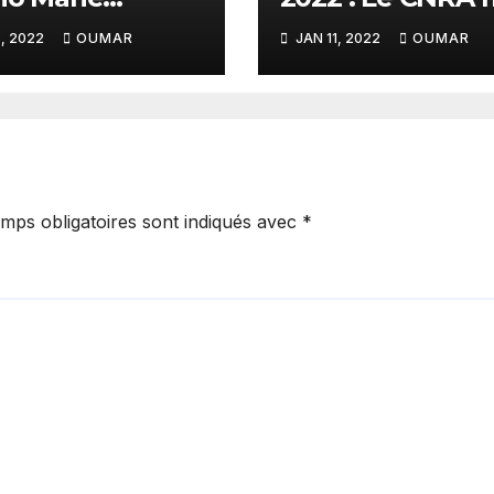
gné capitaine
en garde la pres
, 2022
OUMAR
JAN 11, 2022
OUMAR
privée sénégala
mps obligatoires sont indiqués avec
*