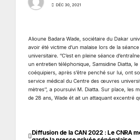
DÉC 30, 2021
Alioune Badara Wade, sociétaire du Dakar unive
avoir été victime d’un malaise lors de la séanc
universitaire. ’’C’est en pleine séance d’entraîn
un entretien téléphonique, Samsidine Diatta, l
coéquipiers, après s’être penché sur lui, ont so
service médical du Centre des œuvres universi
mètres’’, a poursuivi M. Diatta. Sur place, les m
de 28 ans, Wade ét ait un attaquant excentré 
Diffusion de la CAN 2022 : Le CNRA m
Navigation
garde la presse privée sénégalaise