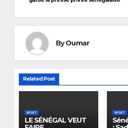
de
l’article
By
Oumar
Related Post
SPORT
SPORT
LE SÉNÉGAL VEUT
Sén
FAIRE
: Sa