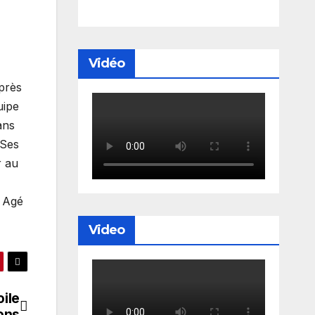
Vidéo
après
uipe
ans
’Ses
r au
. Agé
Video
ile
ions