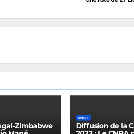
SPORT
égal-Zimbabwe
Diffusion de la 
dio Mané
2022 : Le CNRA 