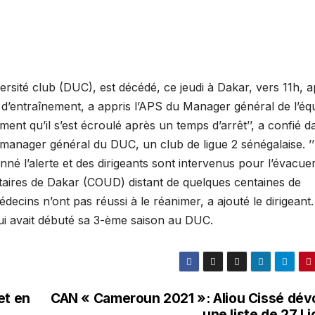
rsité club (DUC), est décédé, ce jeudi à Dakar, vers 11h, 
e d’entraînement, a appris l’APS du Manager général de l’éq
ement qu’il s’est écroulé après un temps d’arrêt’’, a confié d
e manager général du DUC, un club de ligue 2 sénégalaise. ’
nné l’alerte et des dirigeants sont intervenus pour l’évacue
taires de Dakar (COUD) distant de quelques centaines de
édecins n’ont pas réussi à le réanimer, a ajouté le dirigeant
qui avait débuté sa 3-ème saison au DUC.
et en
CAN « Cameroun 2021 »: Aliou Cissé dévo
une liste de 27 L