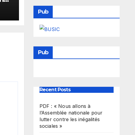
se
Pub
ise
Pub
Recent Posts
PDF : « Nous allons à
l’Assemblée nationale pour
lutter contre les inégalités
sociales »