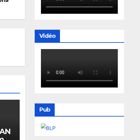
Vidéo
Pub
CAN
met