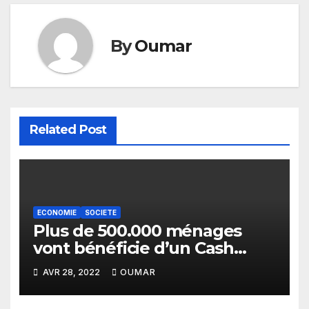
By
Oumar
Related Post
ECONOMIE
SOCIETE
Plus de 500.000 ménages
vont bénéficie d’un Cash
Transfert exceptionnel
AVR 28, 2022
OUMAR