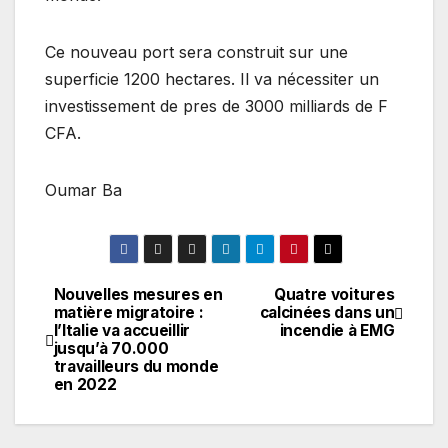
Ce nouveau port sera construit sur une
superficie 1200 hectares. Il va nécessiter un
investissement de pres de 3000 milliards de F
CFA.
Oumar Ba
Nouvelles mesures en
Quatre voitures
Navigation
matière migratoire :
calcinées dans un
l’Italie va accueillir
incendie à EMG
de
jusqu’à 70.000
travailleurs du monde
l’article
en 2022