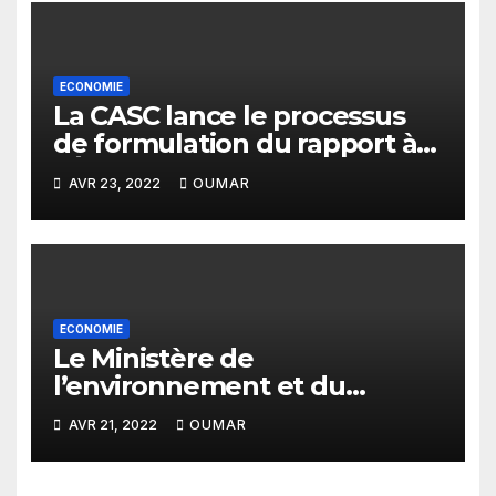
ECONOMIE
La CASC lance le processus
de formulation du rapport à
l’Évaluation nationale
AVR 23, 2022
OUMAR
Volontaire 2022
ECONOMIE
Le Ministère de
l’environnement et du
développement durable a
AVR 21, 2022
OUMAR
atteint 79% des cibles
techniques en 2021