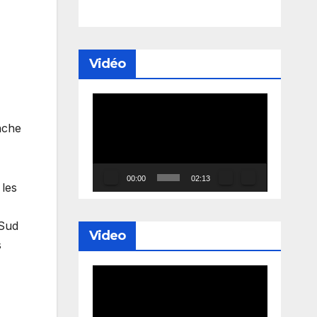
Vidéo
Lecteur
vidéo
nche
00:00
02:13
 les
 Sud
Video
s
Lecteur
vidéo