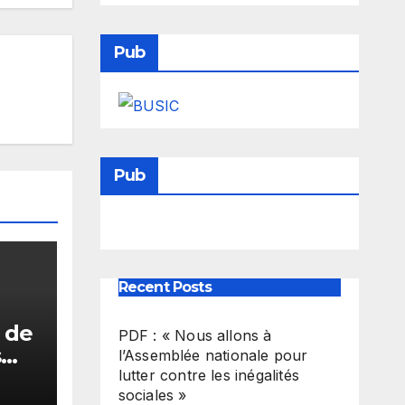
Pub
Pub
Recent Posts
 de
PDF : « Nous allons à
s
l’Assemblée nationale pour
t
lutter contre les inégalités
sociales »