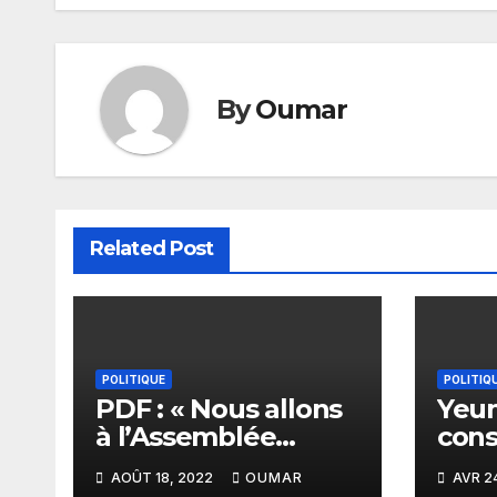
l’article
By
Oumar
Related Post
POLITIQUE
POLITIQ
PDF : « Nous allons
Yeum
à l’Assemblée
cons
nationale pour
du p
AOÛT 18, 2022
OUMAR
AVR 2
lutter contre les
éch