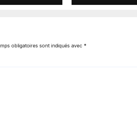
hage lors du
responsabilités
ou de la
ER.
mps obligatoires sont indiqués avec
*