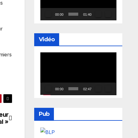
ns
00:00
01:40
ur
Vidéo
miers
Lecteur
vidéo
00:00
02:47
Pub
eur
l »