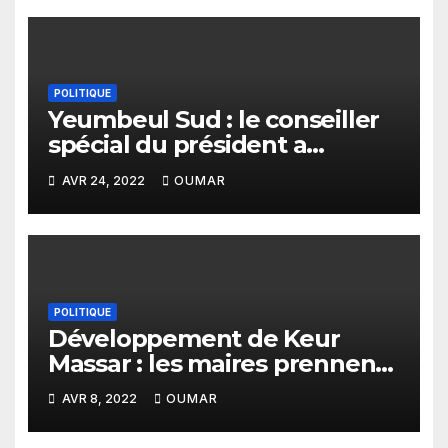
POLITIQUE
Yeumbeul Sud : le conseiller
spécial du président a
échappé au lynchage lors du
AVR 24, 2022
OUMAR
Ndogou de la COJER.
POLITIQUE
Développement de Keur
Massar : les maires prennent
leurs responsabilités
AVR 8, 2022
OUMAR