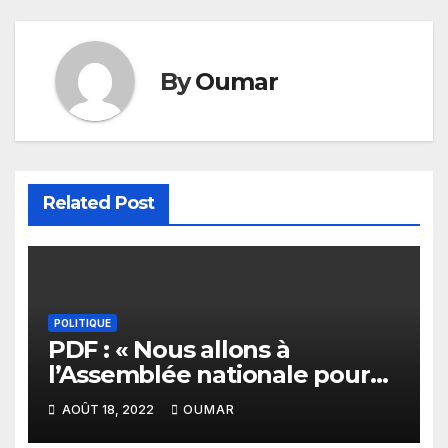
By
Oumar
Related Post
POLITIQUE
PDF : « Nous allons à
l’Assemblée nationale pour
lutter contre les inégalités
AOÛT 18, 2022
OUMAR
sociales »