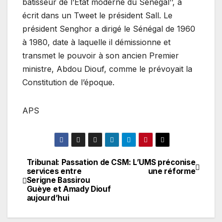
bâtisseur de l’Etat moderne du Sénégal’’, a
écrit dans un Tweet le président Sall. Le
président Senghor a dirigé le Sénégal de 1960
à 1980, date à laquelle il démissionne et
transmet le pouvoir à son ancien Premier
ministre, Abdou Diouf, comme le prévoyait la
Constitution de l’époque.
APS
Tribunal: Passation de
CSM: L’UMS préconise
Navigation
services entre
une réforme
Serigne Bassirou
de
Guèye et Amady Diouf
aujourd’hui
l’article